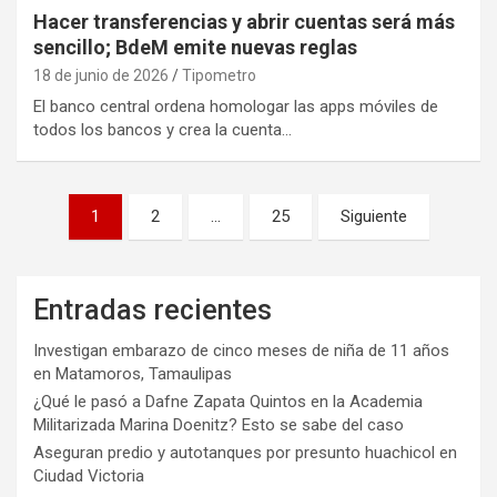
Hacer transferencias y abrir cuentas será más
sencillo; BdeM emite nuevas reglas
18 de junio de 2026
Tipometro
El banco central ordena homologar las apps móviles de
todos los bancos y crea la cuenta…
Paginación
1
2
…
25
Siguiente
de
entradas
Entradas recientes
Investigan embarazo de cinco meses de niña de 11 años
en Matamoros, Tamaulipas
¿Qué le pasó a Dafne Zapata Quintos en la Academia
Militarizada Marina Doenitz? Esto se sabe del caso
Aseguran predio y autotanques por presunto huachicol en
Ciudad Victoria