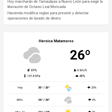
Hoy marcharán de Tamaulipas a Nuevo León para exigir la
liberación de Octavio Leal Moncada
Hacienda modifica reglas para prevenir y detectar
operaciones de lavado de dinero
Heroica Matamoros
26º
89%
6 km/h
1014 hPa
48%
Hoy
35º / 25º
20%
Mñn.
36º / 26º
0%