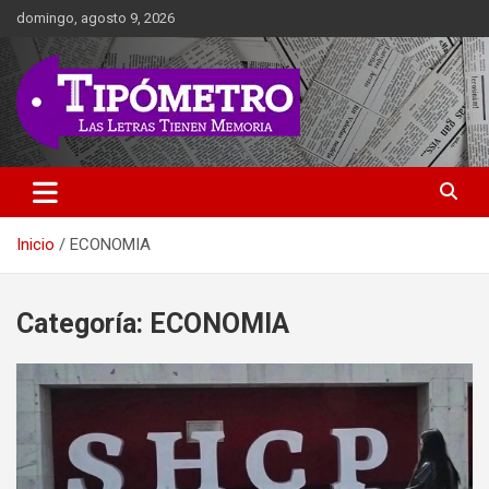
Saltar
domingo, agosto 9, 2026
al
contenido
Las Letras Tienen Memoria
Tipometro
Inicio
ECONOMIA
Categoría:
ECONOMIA