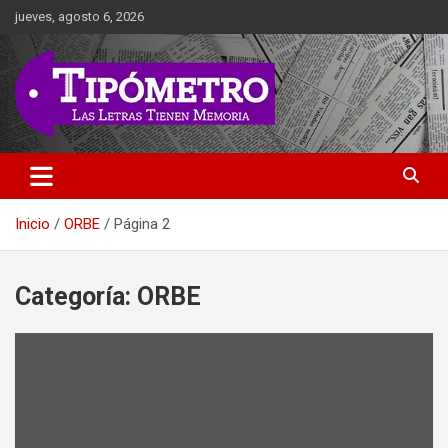
Saltar
jueves, agosto 6, 2026
al
contenido
Las Letras Tienen Memoria
Tipometro
Inicio
ORBE
Página 2
Categoría:
ORBE