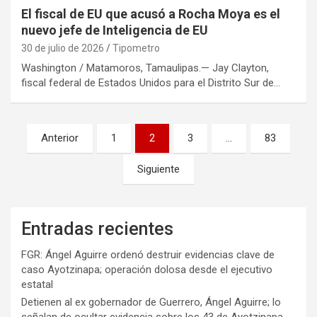
El fiscal de EU que acusó a Rocha Moya es el
nuevo jefe de Inteligencia de EU
30 de julio de 2026
Tipometro
Washington / Matamoros, Tamaulipas.— Jay Clayton,
fiscal federal de Estados Unidos para el Distrito Sur de…
Paginación
Anterior
1
2
3
…
83
de
Siguiente
entradas
Entradas recientes
FGR: Ángel Aguirre ordenó destruir evidencias clave de
caso Ayotzinapa; operación dolosa desde el ejecutivo
estatal
Detienen al ex gobernador de Guerrero, Ángel Aguirre; lo
señalan de ocultar evidencia sobre los 43 de Ayotzinapa