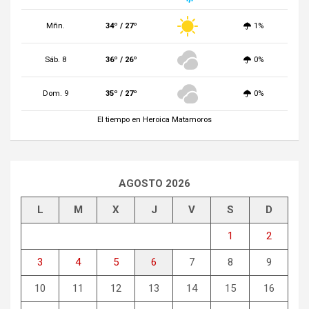
Mñn.
34º / 27º
1%
Sáb. 8
36º / 26º
0%
Dom. 9
35º / 27º
0%
El tiempo en Heroica Matamoros
AGOSTO 2026
L
M
X
J
V
S
D
1
2
3
4
5
6
7
8
9
10
11
12
13
14
15
16