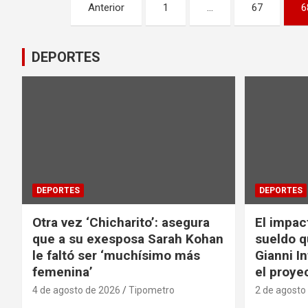
Paginación
Anterior
1
…
67
6
de
entradas
DEPORTES
DEPORTES
DEPORTES
Otra vez ‘Chicharito’: asegura
El impac
que a su exesposa Sarah Kohan
sueldo q
le faltó ser ‘muchísimo más
Gianni I
femenina’
el proyec
4 de agosto de 2026
Tipometro
2 de agosto