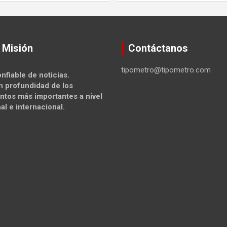
 Misión
Contáctanos
tipometro@tipometro.com
nfiable de noticias.
n profundidad de los
ntos más importantes a nivel
al e internacional.