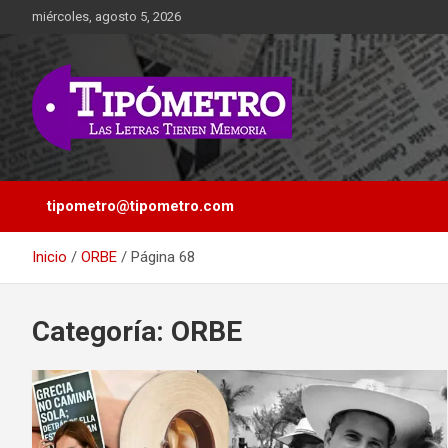
Saltar
miércoles, agosto 5, 2026
al
contenido
Las Letras Tienen Memoria
Tipometro
tipometro@tipometro.com
Inicio
ORBE
Página 68
Categoría:
ORBE