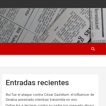
Entradas recientes
Así fue el ataque contra César Gastélum: el influencer de
Sinaloa asesinado mientras transmitía en vivo
Dafne iba a declarar contra su padre por presunto abuso