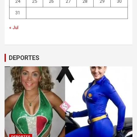
24
25
26
27
28
29
30
31
« Jul
DEPORTES
DEPORTES