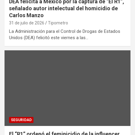
DEA felicita a México por la captura de “El R1”,
señalado autor intelectual del homicidio de
Carlos Manzo
31 de julio de 2026
Tipometro
La Administración para el Control de Drogas de Estados
Unidos (DEA) felicitó este viernes a las…
SEGURIDAD
El “R1” ordenó el feminicidio de la influencer