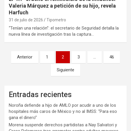
Valeria Márquez a petición de su hijo, revela
Harfuch
31 de julio de 2026
Tipometro
“Tenían una relación”: el secretario de Seguridad detalla la
nueva línea de investigación tras la captura…
Paginación
Anterior
1
2
3
…
46
de
Siguiente
entradas
Entradas recientes
Noroña defiende a hijo de AMLO por acudir a uno de los
hospitales más caros de México y no al IMSS: “Para eso
gana el dinero”
Morena suspende derechos partidistas a Nay Salvatori y
Grace Palomares tras arremeter contra adultos mayores