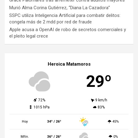
Murió Alma Corina Gutiérrez, “Diana La Cazadora”
SSPC utiliza Inteligencia Artificial para combatir delitos:
congela más de 2 mdd por red de fraude
Apple acusa a OpenAI de robo de secretos comerciales y
el pleito legal crece
Heroica Matamoros
29º
72%
9 km/h
1015 hPa
83%
Hoy
34º / 26º
45%
Mñn.
36º / 26º
0%