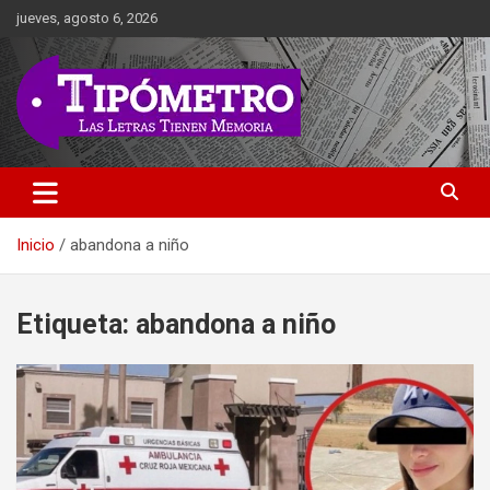
Saltar
jueves, agosto 6, 2026
al
contenido
Las Letras Tienen Memoria
Tipometro
Inicio
abandona a niño
Etiqueta:
abandona a niño