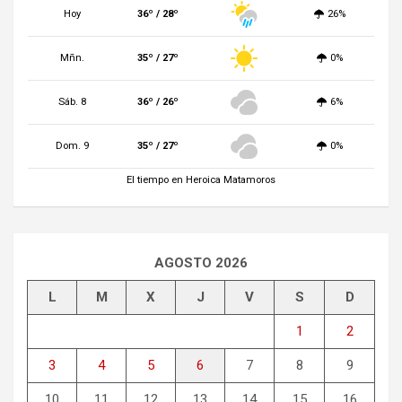
Hoy
36º / 28º
26%
Mñn.
35º / 27º
0%
Sáb. 8
36º / 26º
6%
Dom. 9
35º / 27º
0%
El tiempo en Heroica Matamoros
AGOSTO 2026
L
M
X
J
V
S
D
1
2
3
4
5
6
7
8
9
10
11
12
13
14
15
16