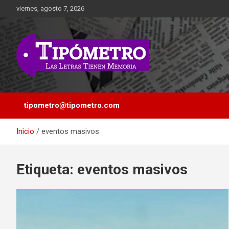
Saltar
viernes, agosto 7, 2026
al
contenido
Las Letras Tienen Memoria
Tipometro
tipometro@tipometro.com
Inicio
eventos masivos
Etiqueta:
eventos masivos