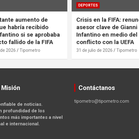
DEPORTES
tante aumento de
Crisis en la FIFA: renu
ue habría recibido
asesor clave de Gianni
nfantino si se aprobaba
Infantino en medio del
to fallido de la FIFA
conflicto con la UEFA
 de 2026
Tipometro
31 de julio de 2026
Tipometro
 Misión
Contáctanos
tipometro@tipometro.com
nfiable de noticias.
n profundidad de los
ntos más importantes a nivel
al e internacional.