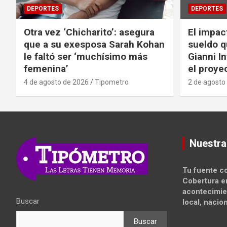
DEPORTES
DEPORTES
Otra vez ‘Chicharito’: asegura
El impac
que a su exesposa Sarah Kohan
sueldo q
le faltó ser ‘muchísimo más
Gianni I
femenina’
el proyec
4 de agosto de 2026
Tipometro
2 de agosto
Nuestra
Tu fuente co
Cobertura e
acontecimie
Buscar
local, nacion
Buscar