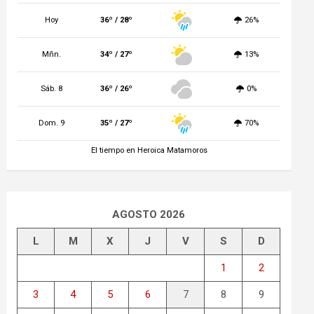
Hoy
36º / 28º
26%
Mñn.
34º / 27º
13%
Sáb. 8
36º / 26º
0%
Dom. 9
35º / 27º
70%
El tiempo en Heroica Matamoros
AGOSTO 2026
L
M
X
J
V
S
D
1
2
3
4
5
6
7
8
9