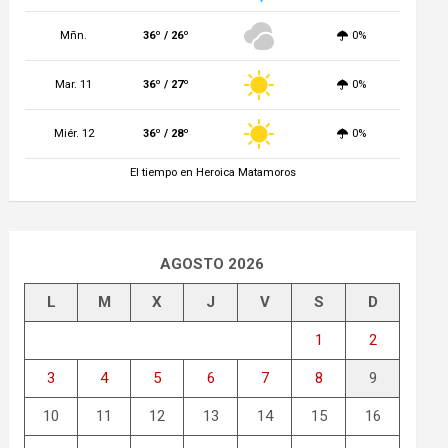
Mñn.
36º / 26º
0%
Mar. 11
36º / 27º
0%
Miér. 12
36º / 28º
0%
El tiempo en Heroica Matamoros
AGOSTO 2026
L
M
X
J
V
S
D
1
2
3
4
5
6
7
8
9
10
11
12
13
14
15
16