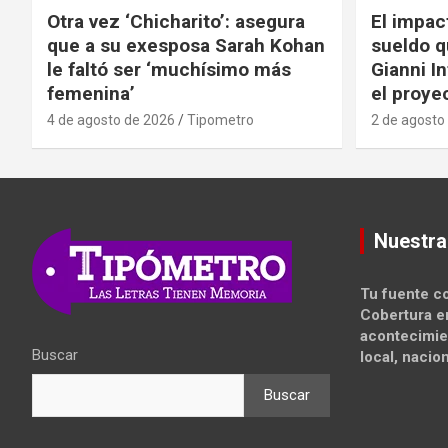
Otra vez ‘Chicharito’: asegura
El impac
que a su exesposa Sarah Kohan
sueldo q
le faltó ser ‘muchísimo más
Gianni I
femenina’
el proyec
4 de agosto de 2026
Tipometro
2 de agosto
Nuestra
Tu fuente co
Cobertura e
acontecimie
Buscar
local, nacion
Buscar