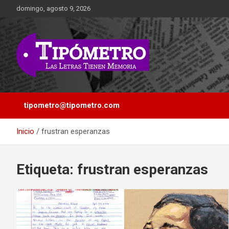
Saltar
domingo, agosto 9, 2026
al
contenido
Las Letras Tienen Memoria
Tipometro
tipometro@tipometro.com
Inicio
frustran esperanzas
Etiqueta:
frustran esperanzas