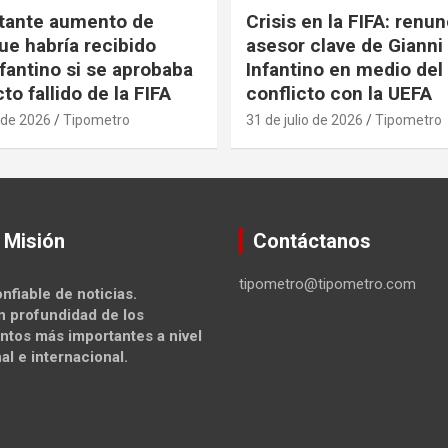
tante aumento de
Crisis en la FIFA: renu
ue habría recibido
asesor clave de Gianni
nfantino si se aprobaba
Infantino en medio del
to fallido de la FIFA
conflicto con la UEFA
 de 2026
Tipometro
31 de julio de 2026
Tipometro
 Misión
Contáctanos
tipometro@tipometro.com
nfiable de noticias.
n profundidad de los
ntos más importantes a nivel
al e internacional.