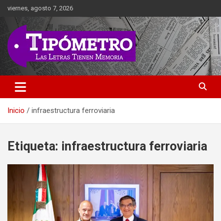
Saltar
viernes, agosto 7, 2026
al
contenido
Las Letras Tienen Memoria
Tipometro
Inicio
infraestructura ferroviaria
Etiqueta:
infraestructura ferroviaria