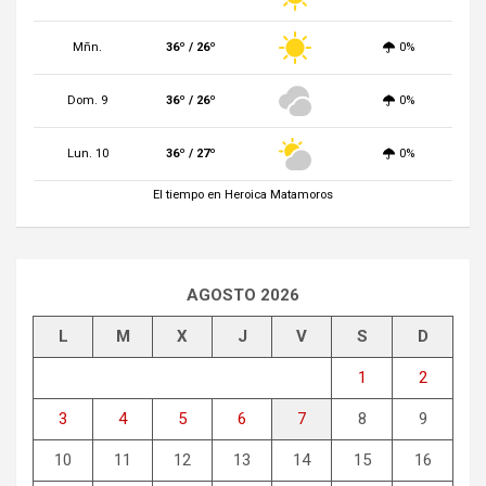
Mñn.
36º / 26º
0%
Dom. 9
36º / 26º
0%
Lun. 10
36º / 27º
0%
El tiempo en Heroica Matamoros
AGOSTO 2026
L
M
X
J
V
S
D
1
2
3
4
5
6
7
8
9
10
11
12
13
14
15
16