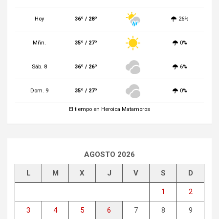
Hoy
36º / 28º
26%
Mñn.
35º / 27º
0%
Sáb. 8
36º / 26º
6%
Dom. 9
35º / 27º
0%
El tiempo en Heroica Matamoros
AGOSTO 2026
L
M
X
J
V
S
D
1
2
3
4
5
6
7
8
9