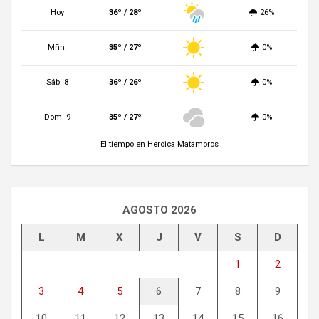
Hoy
36º / 28º
26%
Mñn.
35º / 27º
0%
Sáb. 8
36º / 26º
0%
Dom. 9
35º / 27º
0%
El tiempo en Heroica Matamoros
AGOSTO 2026
L
M
X
J
V
S
D
1
2
3
4
5
6
7
8
9
10
11
12
13
14
15
16