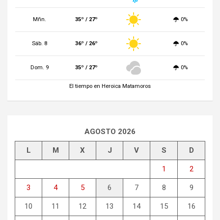
Mñn.
35º / 27º
0%
Sáb. 8
36º / 26º
0%
Dom. 9
35º / 27º
0%
El tiempo en Heroica Matamoros
AGOSTO 2026
L
M
X
J
V
S
D
1
2
3
4
5
6
7
8
9
10
11
12
13
14
15
16