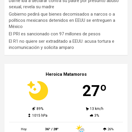
Dafne iba a declarar contra su padre por presunto abuso
sexual, revela su madre
Gobierno pedirá que bienes decomisados a narcos o a
políticos mexicanos detenidos en EEUU se entreguen a
México
El PRI es sancionado con 97 millones de pesos
El R1 no quiere ser extraditado a EEUU: acusa tortura e
incomunicación y solicita amparo
Heroica Matamoros
27º
89%
13 km/h
1015 hPa
3%
Hoy
36º / 28º
26%