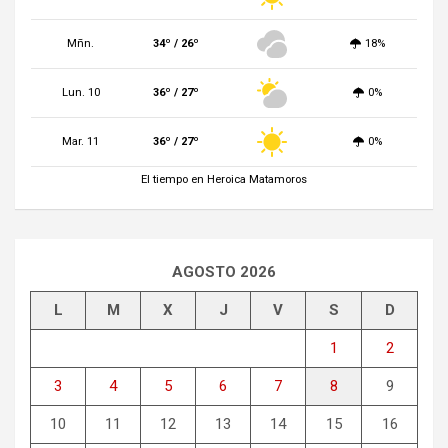
Mñn.
34º / 26º
18%
Lun. 10
36º / 27º
0%
Mar. 11
36º / 27º
0%
El tiempo en Heroica Matamoros
AGOSTO 2026
L
M
X
J
V
S
D
1
2
3
4
5
6
7
8
9
10
11
12
13
14
15
16