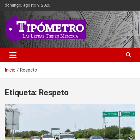
Saltar
domingo, agosto 9, 2026
al
contenido
Las Letras Tienen Memoria
Tipometro
Inicio
Respeto
Etiqueta:
Respeto