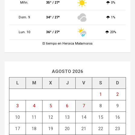
Mñn.
35º / 27º
0%
Dom. 9
34º / 27º
1%
Lun. 10
36º / 27º
20%
El tiempo en Heroica Matamoros
AGOSTO 2026
L
M
X
J
V
S
D
1
2
3
4
5
6
7
8
9
10
11
12
13
14
15
16
17
18
19
20
21
22
23