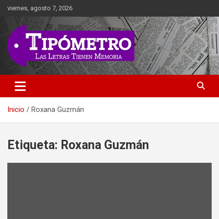
Saltar
viernes, agosto 7, 2026
al
contenido
Las Letras Tienen Memoria
Tipometro
Inicio
Roxana Guzmán
Etiqueta:
Roxana Guzmán