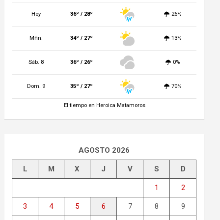
Hoy
36º / 28º
26%
Mñn.
34º / 27º
13%
Sáb. 8
36º / 26º
0%
Dom. 9
35º / 27º
70%
El tiempo en Heroica Matamoros
AGOSTO 2026
L
M
X
J
V
S
D
1
2
3
4
5
6
7
8
9