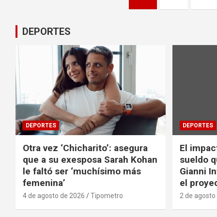
de
entradas
DEPORTES
DEPORTES
DEPORTES
Otra vez ‘Chicharito’: asegura
El impac
que a su exesposa Sarah Kohan
sueldo q
le faltó ser ‘muchísimo más
Gianni I
femenina’
el proyec
4 de agosto de 2026
Tipometro
2 de agosto