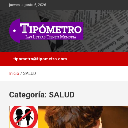
Saltar
jueves, agosto 6, 2026
al
contenido
Las Letras Tienen Memoria
Tipometro
tipometro@tipometro.com
Inicio
SALUD
Categoría:
SALUD