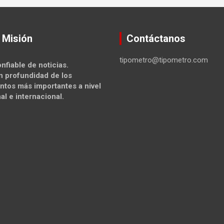
 Misión
Contáctanos
tipometro@tipometro.com
nfiable de noticias.
n profundidad de los
ntos más importantes a nivel
al e internacional.