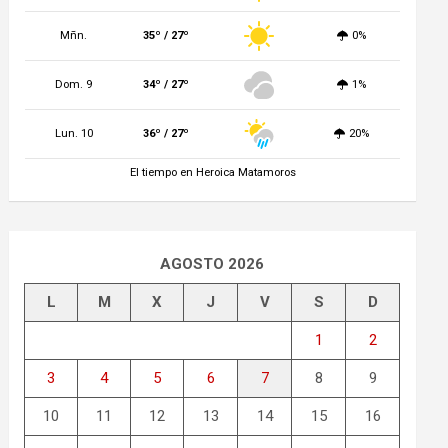
Mñn.
35º / 27º
0%
Dom. 9
34º / 27º
1%
Lun. 10
36º / 27º
20%
El tiempo en Heroica Matamoros
AGOSTO 2026
L
M
X
J
V
S
D
1
2
3
4
5
6
7
8
9
10
11
12
13
14
15
16