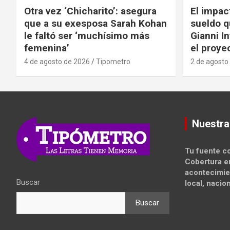
Otra vez ‘Chicharito’: asegura
El impac
que a su exesposa Sarah Kohan
sueldo q
le faltó ser ‘muchísimo más
Gianni I
femenina’
el proyec
4 de agosto de 2026
Tipometro
2 de agosto
Nuestra
Tu fuente co
Cobertura e
acontecimie
Buscar
local, nacion
Buscar