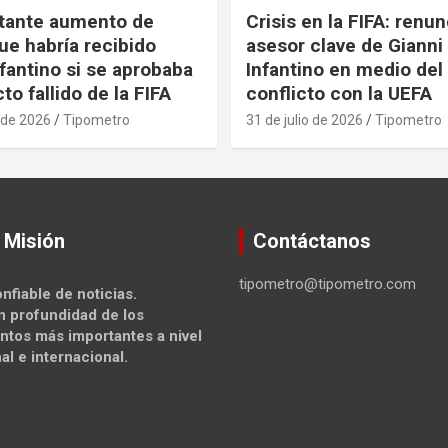
tante aumento de
Crisis en la FIFA: renu
ue habría recibido
asesor clave de Gianni
nfantino si se aprobaba
Infantino en medio del
to fallido de la FIFA
conflicto con la UEFA
 de 2026
Tipometro
31 de julio de 2026
Tipometro
 Misión
Contáctanos
tipometro@tipometro.com
nfiable de noticias.
n profundidad de los
ntos más importantes a nivel
al e internacional.