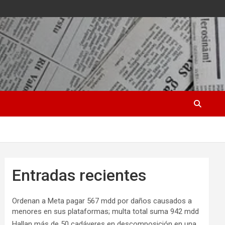
Entradas recientes
Ordenan a Meta pagar 567 mdd por daños causados a
menores en sus plataformas; multa total suma 942 mdd
Hallan más de 50 cadáveres en descomposición en una