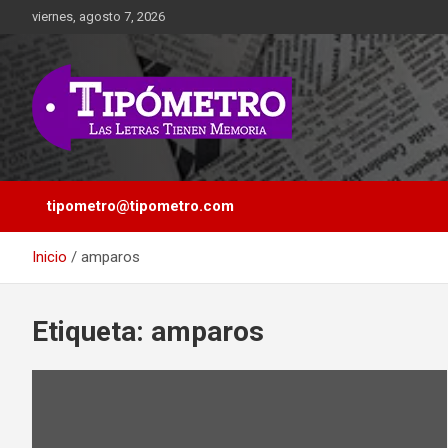
Saltar
viernes, agosto 7, 2026
al
contenido
Las Letras Tienen Memoria
Tipometro
tipometro@tipometro.com
Inicio
amparos
Etiqueta:
amparos