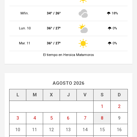
Mñn.
34º / 26º
18%
Lun. 10
36º / 27º
0%
Mar. 11
36º / 27º
0%
El tiempo en Heroica Matamoros
AGOSTO 2026
L
M
X
J
V
S
D
1
2
3
4
5
6
7
8
9
10
11
12
13
14
15
16