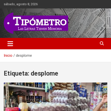
Saltar
sábado, agosto 8, 2026
al
contenido
Las Letras Tienen Memoria
Tipometro
Inicio
desplome
Etiqueta:
desplome