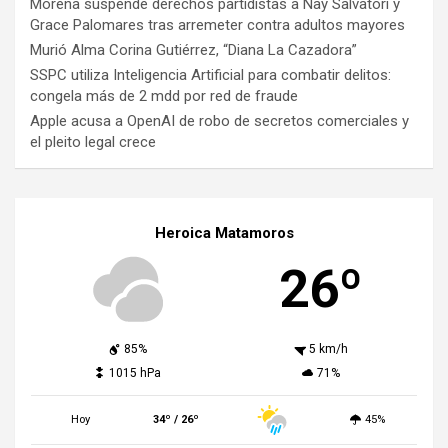
Morena suspende derechos partidistas a Nay Salvatori y
Grace Palomares tras arremeter contra adultos mayores
Murió Alma Corina Gutiérrez, “Diana La Cazadora”
SSPC utiliza Inteligencia Artificial para combatir delitos:
congela más de 2 mdd por red de fraude
Apple acusa a OpenAI de robo de secretos comerciales y
el pleito legal crece
Heroica Matamoros
26º
85%
5 km/h
1015 hPa
71%
Hoy
34º / 26º
45%