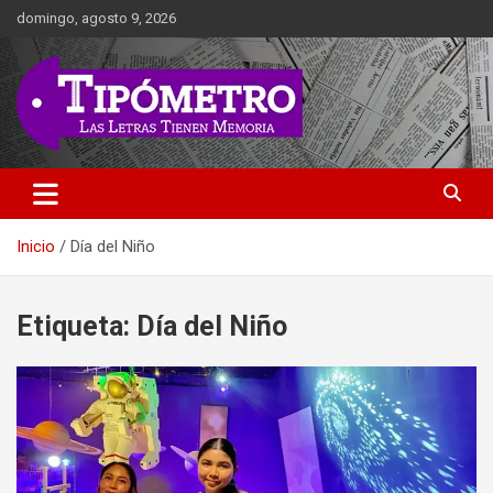
Saltar
domingo, agosto 9, 2026
al
contenido
Las Letras Tienen Memoria
Tipometro
Inicio
Día del Niño
Etiqueta:
Día del Niño