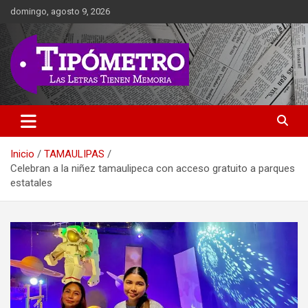
Saltar
domingo, agosto 9, 2026
al
contenido
Las Letras Tienen Memoria
Tipometro
Inicio
TAMAULIPAS
Celebran a la niñez tamaulipeca con acceso gratuito a parques
estatales