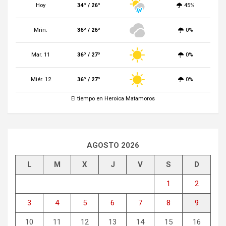
Hoy
34º / 26º
45%
Mñn.
36º / 26º
0%
Mar. 11
36º / 27º
0%
Miér. 12
36º / 27º
0%
El tiempo en Heroica Matamoros
AGOSTO 2026
L
M
X
J
V
S
D
1
2
3
4
5
6
7
8
9
10
11
12
13
14
15
16