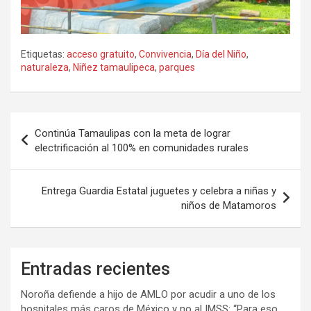
Etiquetas:
acceso gratuito
,
Convivencia
,
Día del Niño
,
naturaleza
,
Niñez tamaulipeca
,
parques
Navegación
Continúa Tamaulipas con la meta de lograr
de
electrificación al 100% en comunidades rurales
entradas
Entrega Guardia Estatal juguetes y celebra a niñas y
niños de Matamoros
Entradas recientes
Noroña defiende a hijo de AMLO por acudir a uno de los
hospitales más caros de México y no al IMSS: “Para eso