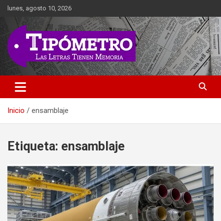
Saltar
lunes, agosto 10, 2026
al
contenido
Las Letras Tienen Memoria
Tipometro
Inicio
ensamblaje
Etiqueta:
ensamblaje