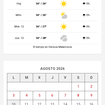
Hoy
36º / 26º
0%
Mñn.
36º / 26º
0%
Miér. 12
36º / 27º
0%
Jue. 13
36º / 28º
0%
El tiempo en Heroica Matamoros
AGOSTO 2026
L
M
X
J
V
S
D
1
2
3
4
5
6
7
8
9
10
11
12
13
14
15
16