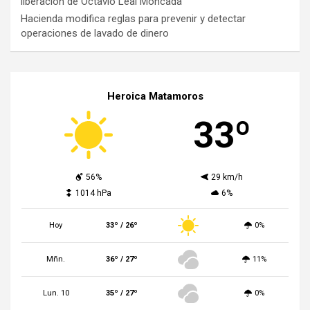
liberación de Octavio Leal Moncada
Hacienda modifica reglas para prevenir y detectar
operaciones de lavado de dinero
Heroica Matamoros
33º
56%
29 km/h
1014 hPa
6%
Hoy
33º / 26º
0%
Mñn.
36º / 27º
11%
Lun. 10
35º / 27º
0%