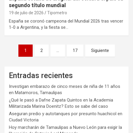
segundo título mundial
19 de julio de 2026
Tipometro
España se coronó campeona del Mundial 2026 tras vencer
1-0 a Argentina, y la fiesta se…
Paginación
1
2
…
17
Siguiente
de
entradas
Entradas recientes
Investigan embarazo de cinco meses de niña de 11 años
en Matamoros, Tamaulipas
¿Qué le pasó a Dafne Zapata Quintos en la Academia
Militarizada Marina Doenitz? Esto se sabe del caso
Aseguran predio y autotanques por presunto huachicol en
Ciudad Victoria
Hoy marcharán de Tamaulipas a Nuevo León para exigir la