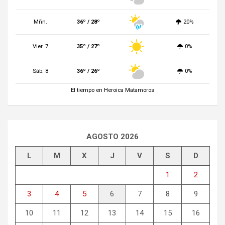
Mñn.
36º / 28º
20%
Vier. 7
35º / 27º
0%
Sáb. 8
36º / 26º
0%
El tiempo en Heroica Matamoros
AGOSTO 2026
L
M
X
J
V
S
D
1
2
3
4
5
6
7
8
9
10
11
12
13
14
15
16