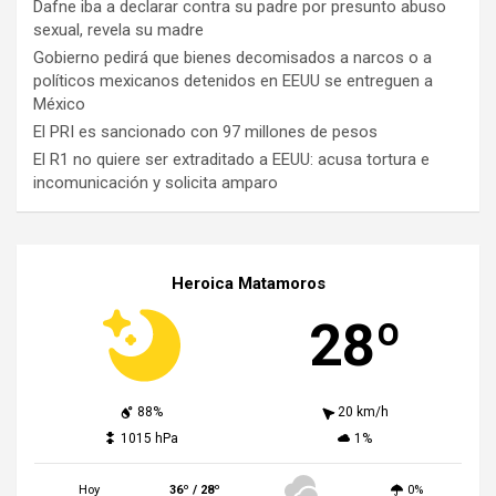
Dafne iba a declarar contra su padre por presunto abuso
sexual, revela su madre
Gobierno pedirá que bienes decomisados a narcos o a
políticos mexicanos detenidos en EEUU se entreguen a
México
El PRI es sancionado con 97 millones de pesos
El R1 no quiere ser extraditado a EEUU: acusa tortura e
incomunicación y solicita amparo
Heroica Matamoros
28º
88%
20 km/h
1015 hPa
1%
Hoy
36º / 28º
0%