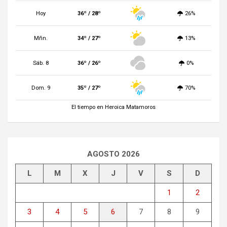
Hoy
36º / 28º
26%
Mñn.
34º / 27º
13%
Sáb. 8
36º / 26º
0%
Dom. 9
35º / 27º
70%
El tiempo en Heroica Matamoros
AGOSTO 2026
L
M
X
J
V
S
D
1
2
3
4
5
6
7
8
9