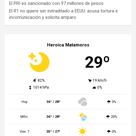
El PRI es sancionado con 97 millones de pesos
El R1 no quiere ser extraditado a EEUU: acusa tortura e
incomunicación y solicita amparo
Heroica Matamoros
29º
82%
19 km/h
1014 hPa
0%
Hoy
36º / 28º
0%
Mñn.
36º / 28º
20%
Vier. 7
35º / 27º
0%