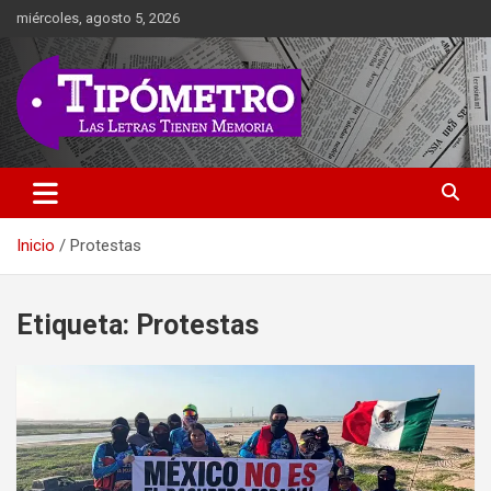
Saltar
miércoles, agosto 5, 2026
al
contenido
Las Letras Tienen Memoria
Tipometro
Inicio
Protestas
Etiqueta:
Protestas