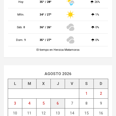
Hoy
35º / 28º
26%
Mñn.
34º / 27º
1%
Sáb. 8
36º / 26º
0%
Dom. 9
35º / 27º
0%
El tiempo en Heroica Matamoros
AGOSTO 2026
L
M
X
J
V
S
D
1
2
3
4
5
6
7
8
9
10
11
12
13
14
15
16