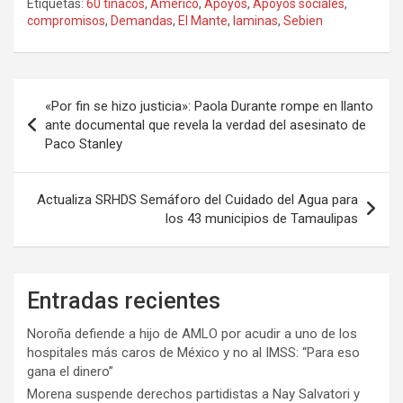
Etiquetas:
60 tinacos
,
Américo
,
Apoyos
,
Apoyos sociales
,
compromisos
,
Demandas
,
El Mante
,
laminas
,
Sebien
Navegación
«Por fin se hizo justicia»: Paola Durante rompe en llanto
de
ante documental que revela la verdad del asesinato de
Paco Stanley
entradas
Actualiza SRHDS Semáforo del Cuidado del Agua para
los 43 municipios de Tamaulipas
Entradas recientes
Noroña defiende a hijo de AMLO por acudir a uno de los
hospitales más caros de México y no al IMSS: “Para eso
gana el dinero”
Morena suspende derechos partidistas a Nay Salvatori y