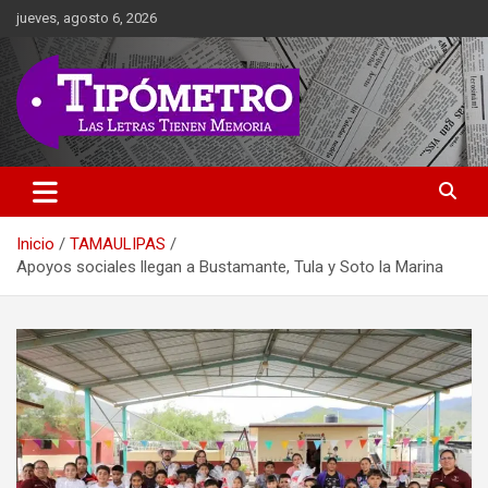
Saltar
jueves, agosto 6, 2026
al
contenido
Las Letras Tienen Memoria
Tipometro
Inicio
TAMAULIPAS
Apoyos sociales llegan a Bustamante, Tula y Soto la Marina