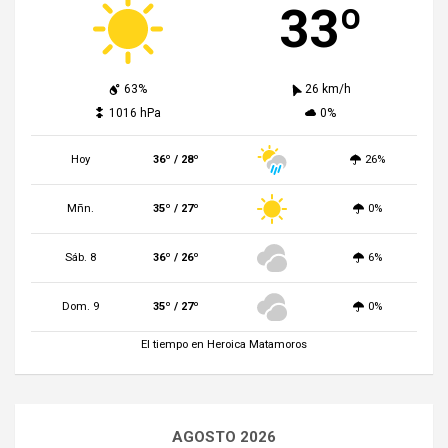
33º
63%
26 km/h
1016 hPa
0%
Hoy
36º / 28º
26%
Mñn.
35º / 27º
0%
Sáb. 8
36º / 26º
6%
Dom. 9
35º / 27º
0%
El tiempo en Heroica Matamoros
AGOSTO 2026