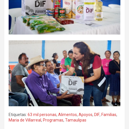
Etiquetas:
63 mil personas
,
Alimentos
,
Apoyos
,
DIF
,
Familias
,
Maria de Villarreal
,
Programas
,
Tamaulipas