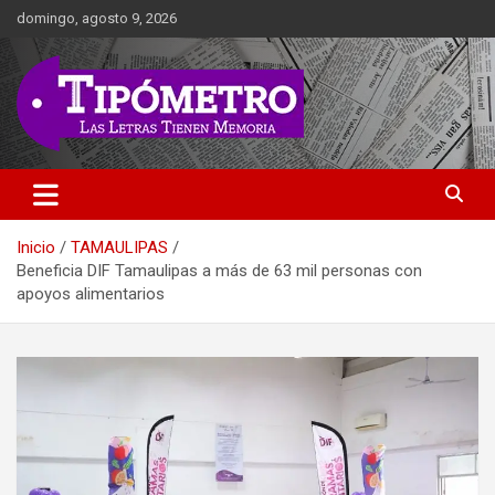
Saltar
domingo, agosto 9, 2026
al
contenido
Las Letras Tienen Memoria
Tipometro
Inicio
TAMAULIPAS
Beneficia DIF Tamaulipas a más de 63 mil personas con
apoyos alimentarios