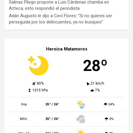
Salinas Pliego propone a Luis Cárdenas chamba en
Azteca; esto respondió el periodista
Adán Augusto le dijo a Ceci Flores: “Si no quieres ser
perseguida por los delincuentes, ya no busques”
Heroica Matamoros
28º
80%
21 km/h
1015 hPa
7%
Hoy
35º / 26º
54%
Mñn.
35º / 26º
0%