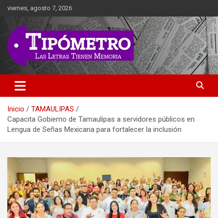
Saltar
viernes, agosto 7, 2026
al
contenido
Las Letras Tienen Memoria
Tipometro
Inicio
TAMAULIPAS
Capacita Gobierno de Tamaulipas a servidores públicos en
Lengua de Señas Mexicana para fortalecer la inclusión