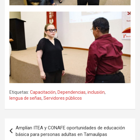
Etiquetas:
Capacitación
,
Dependencias
,
inclusión
,
lengua de señas
,
Servidores públicos
Navegación
Amplían ITEA y CONAFE oportunidades de educación
de
básica para personas adultas en Tamaulipas