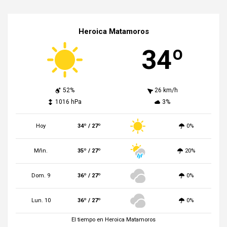
Heroica Matamoros
34º
52%
26 km/h
1016 hPa
3%
Hoy
34º / 27º
0%
Mñn.
35º / 27º
20%
Dom. 9
36º / 27º
0%
Lun. 10
36º / 27º
0%
El tiempo en Heroica Matamoros