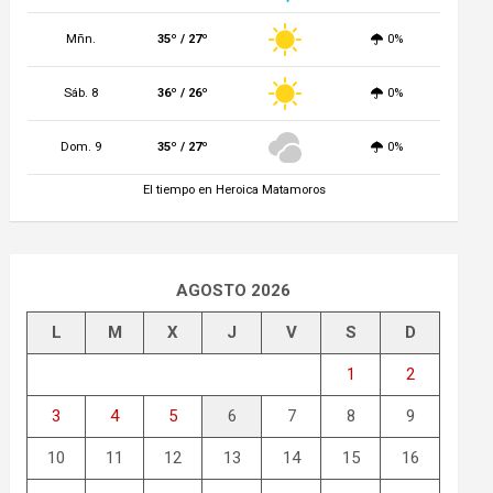
Mñn.
35º / 27º
0%
Sáb. 8
36º / 26º
0%
Dom. 9
35º / 27º
0%
El tiempo en Heroica Matamoros
AGOSTO 2026
L
M
X
J
V
S
D
1
2
3
4
5
6
7
8
9
10
11
12
13
14
15
16