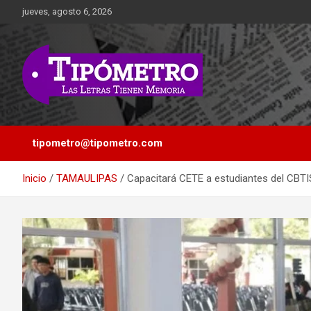
Saltar
jueves, agosto 6, 2026
al
contenido
Las Letras Tienen Memoria
Tipometro
tipometro@tipometro.com
Inicio
TAMAULIPAS
Capacitará CETE a estudiantes del CBTIS