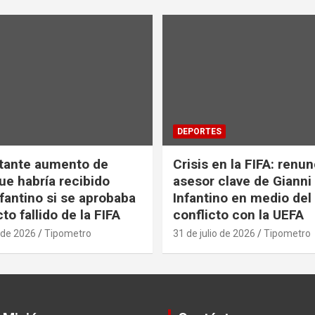
DEPORTES
tante aumento de
Crisis en la FIFA: renu
ue habría recibido
asesor clave de Gianni
nfantino si se aprobaba
Infantino en medio del
to fallido de la FIFA
conflicto con la UEFA
 de 2026
Tipometro
31 de julio de 2026
Tipometro