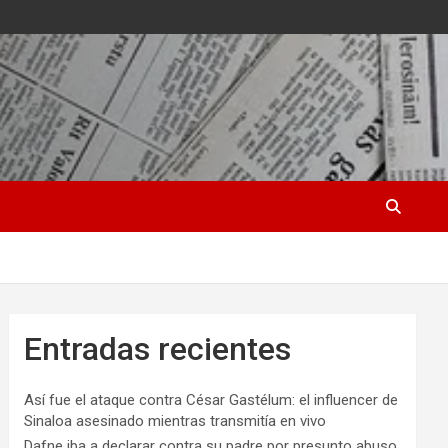
Entradas recientes
Así fue el ataque contra César Gastélum: el influencer de
Sinaloa asesinado mientras transmitía en vivo
Dafne iba a declarar contra su padre por presunto abuso