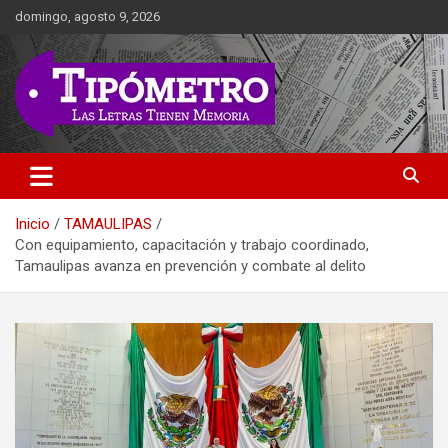
Saltar
domingo, agosto 9, 2026
al
contenido
Las Letras Tienen Memoria
Tipometro
Inicio
TAMAULIPAS
Con equipamiento, capacitación y trabajo coordinado,
Tamaulipas avanza en prevención y combate al delito