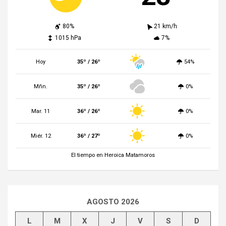
80%
21 km/h
1015 hPa
7%
Hoy
35º / 26º
54%
Mñn.
35º / 26º
0%
Mar. 11
36º / 26º
0%
Miér. 12
36º / 27º
0%
El tiempo en Heroica Matamoros
AGOSTO 2026
L
M
X
J
V
S
D