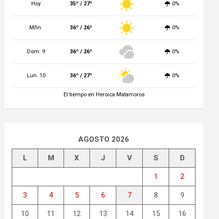
Hoy
35º / 27º
0%
Mñn.
36º / 26º
0%
Dom. 9
36º / 26º
0%
Lun. 10
36º / 27º
0%
El tiempo en Heroica Matamoros
AGOSTO 2026
L
M
X
J
V
S
D
1
2
3
4
5
6
7
8
9
10
11
12
13
14
15
16