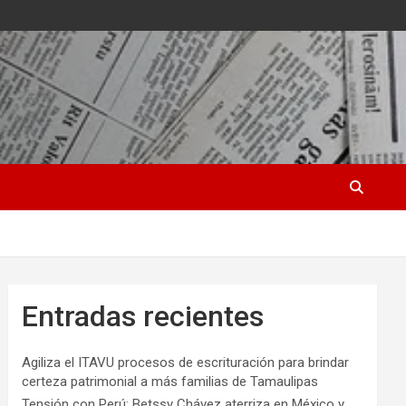
Entradas recientes
Agiliza el ITAVU procesos de escrituración para brindar
certeza patrimonial a más familias de Tamaulipas
Tensión con Perú: Betssy Chávez aterriza en México y