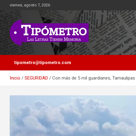
Saltar
viernes, agosto 7, 2026
al
contenido
Las Letras Tienen Memoria
Tipometro
tipometro@tipometro.com
Inicio
SEGURIDAD
Con más de 5 mil guardianes, Tamaulipas