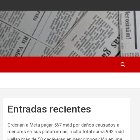
Entradas recientes
Ordenan a Meta pagar 567 mdd por daños causados a
menores en sus plataformas; multa total suma 942 mdd
Hallan más de 50 cadáveres en descomposición en una