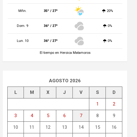
Mñn.
35º / 27º
20%
Dom. 9
36º / 27º
0%
Lun. 10
36º / 27º
0%
El tiempo en Heroica Matamoros
AGOSTO 2026
L
M
X
J
V
S
D
1
2
3
4
5
6
7
8
9
10
11
12
13
14
15
16