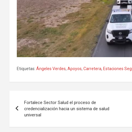
Etiquetas:
Ángeles Verdes
,
Apoyos
,
Carretera
,
Estaciones Seg
Navegación
Fortalece Sector Salud el proceso de
de
credencialización hacia un sistema de salud
universal
entradas