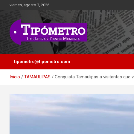
Saltar
viernes, agosto 7, 2026
al
contenido
Las Letras Tienen Memoria
Tipometro
tipometro@tipometro.com
Inicio
TAMAULIPAS
Conquista Tamaulipas a visitantes que vi