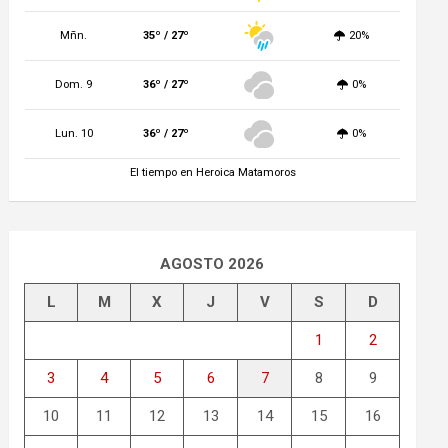
Mñn.
35º / 27º
20%
Dom. 9
36º / 27º
0%
Lun. 10
36º / 27º
0%
El tiempo en Heroica Matamoros
AGOSTO 2026
L
M
X
J
V
S
D
1
2
3
4
5
6
7
8
9
10
11
12
13
14
15
16