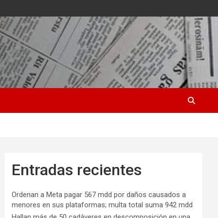
Entradas recientes
Ordenan a Meta pagar 567 mdd por daños causados a
menores en sus plataformas; multa total suma 942 mdd
Hallan más de 50 cadáveres en descomposición en una