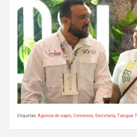
Etiquetas:
Agencia de viajes
,
Convenios
,
Secretaría
,
Tianguis T