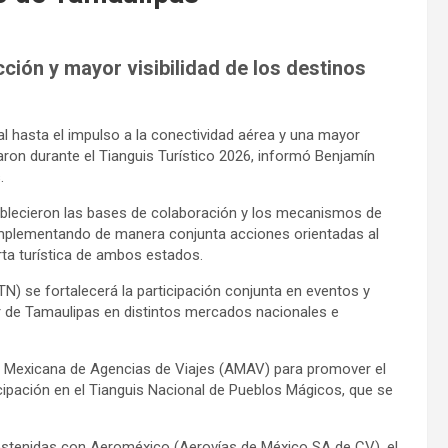
ción y mayor visibilidad de los destinos
 hasta el impulso a la conectividad aérea y una mayor
aron durante el Tianguis Turístico 2026, informó Benjamín
.
blecieron las bases de colaboración y los mecanismos de
, implementando de manera conjunta acciones orientadas al
erta turística de ambos estados.
N) se fortalecerá la participación conjunta en eventos y
ur de Tamaulipas en distintos mercados nacionales e
 Mexicana de Agencias de Viajes (AMAV) para promover el
icipación en el Tianguis Nacional de Pueblos Mágicos, que se
sostenidas con Aeroméxico (Aerovías de México SA de CV), el