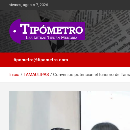
Saltar
viernes, agosto 7, 2026
al
contenido
Las Letras Tienen Memoria
Tipometro
tipometro@tipometro.com
Inicio
TAMAULIPAS
Convenios potencian el turismo de Tam