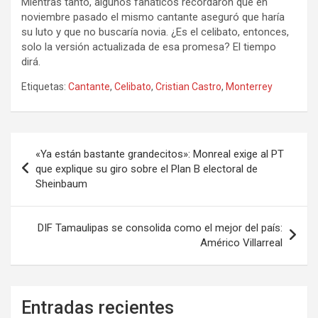
Mientras tanto, algunos fanáticos recordaron que en
noviembre pasado el mismo cantante aseguró que haría
su luto y que no buscaría novia. ¿Es el celibato, entonces,
solo la versión actualizada de esa promesa? El tiempo
dirá.
Etiquetas:
Cantante
,
Celibato
,
Cristian Castro
,
Monterrey
Navegación
«Ya están bastante grandecitos»: Monreal exige al PT
de
que explique su giro sobre el Plan B electoral de
Sheinbaum
entradas
DIF Tamaulipas se consolida como el mejor del país:
Américo Villarreal
Entradas recientes