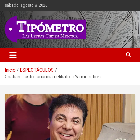
Saltar
sábado, agosto 8, 2026
al
contenido
Las Letras Tienen Memoria
Tipometro
Inicio
ESPECTÁCULOS
Cristian Castro anuncia celibato: «Ya me retiré»