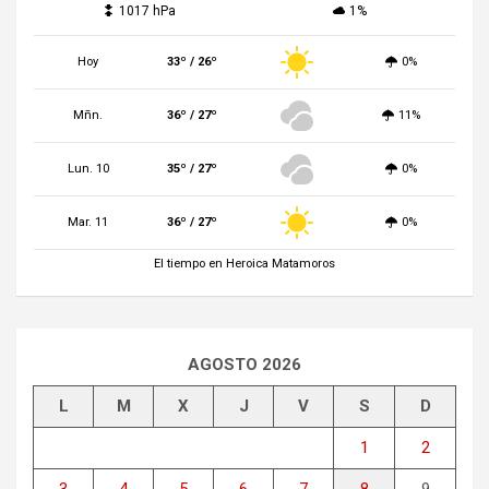
1017 hPa
1%
Hoy
33º / 26º
0%
Mñn.
36º / 27º
11%
Lun. 10
35º / 27º
0%
Mar. 11
36º / 27º
0%
El tiempo en Heroica Matamoros
AGOSTO 2026
L
M
X
J
V
S
D
1
2
3
4
5
6
7
8
9