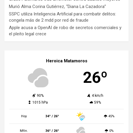
Murió Alma Corina Gutiérrez, “Diana La Cazadora”
SSPC utiliza Inteligencia Artificial para combatir delitos:
congela más de 2 mdd por red de fraude
Apple acusa a OpenAI de robo de secretos comerciales y
el pleito legal crece
Heroica Matamoros
26º
90%
4 km/h
1015 hPa
59%
Hoy
34º / 26º
45%
Mñn.
36º / 26º
0%