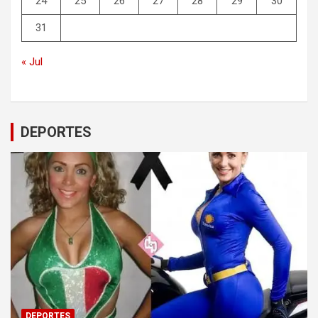
24
25
26
27
28
29
30
31
« Jul
DEPORTES
DEPORTES