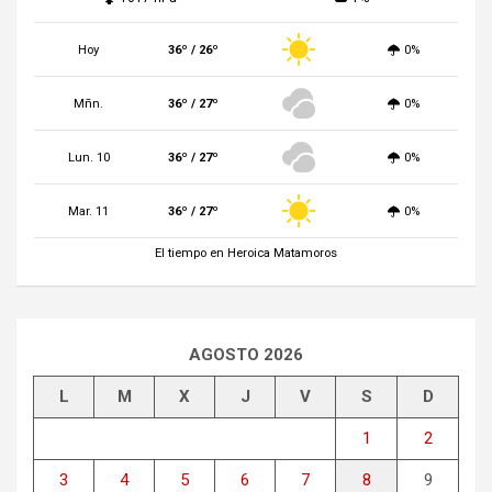
Hoy
36º / 26º
0%
Mñn.
36º / 27º
0%
Lun. 10
36º / 27º
0%
Mar. 11
36º / 27º
0%
El tiempo en Heroica Matamoros
AGOSTO 2026
L
M
X
J
V
S
D
1
2
3
4
5
6
7
8
9