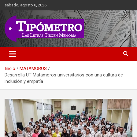
Saltar
sábado, agosto 8, 2026
al
contenido
Las Letras Tienen Memoria
Tipometro
Inicio
MATAMOROS
Desarrolla UT Matamoros universitarios con una cultura de
inclusión y empatía