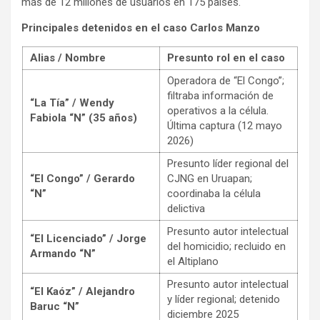
más de 12 millones de usuarios en 175 países.
Principales detenidos en el caso Carlos Manzo
Alias / Nombre
Presunto rol en el caso
Operadora de “El Congo”;
filtraba información de
“La Tía” / Wendy
operativos a la célula.
Fabiola “N” (35 años)
Última captura (12 mayo
2026)
Presunto líder regional del
“El Congo” / Gerardo
CJNG en Uruapan;
“N”
coordinaba la célula
delictiva
Presunto autor intelectual
“El Licenciado” / Jorge
del homicidio; recluido en
Armando “N”
el Altiplano
Presunto autor intelectual
“El Kaóz” / Alejandro
y líder regional; detenido
Baruc “N”
diciembre 2025