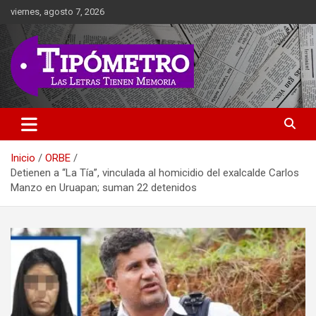
Saltar
viernes, agosto 7, 2026
al
contenido
Las Letras Tienen Memoria
Tipometro
Inicio
ORBE
Detienen a “La Tía”, vinculada al homicidio del exalcalde Carlos
Manzo en Uruapan; suman 22 detenidos