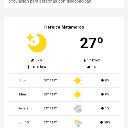
circulación para personas con discapacidad
Heroica Matamoros
27º
87%
17 km/h
1016 hPa
0%
Hoy
35º / 27º
0%
Mñn.
35º / 27º
0%
Dom. 9
34º / 27º
1%
Lun. 10
36º / 27º
20%