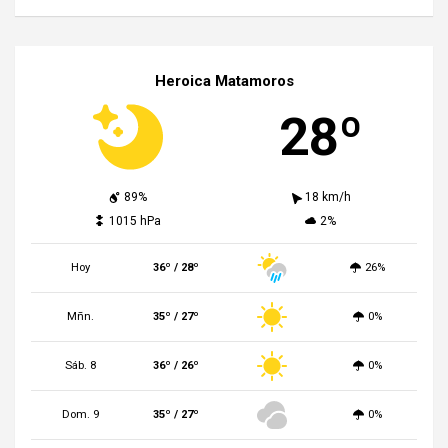
Heroica Matamoros
28º
89%
18 km/h
1015 hPa
2%
Hoy
36º / 28º
26%
Mñn.
35º / 27º
0%
Sáb. 8
36º / 26º
0%
Dom. 9
35º / 27º
0%