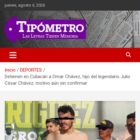
Saltar
jueves, agosto 6, 2026
al
contenido
Las Letras Tienen Memoria
Tipometro
Inicio
DEPORTES
Detienen en Culiacán a Omar Chávez, hijo del legendario Julio
César Chávez; motivo aún sin confirmar