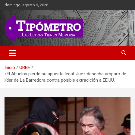
Saltar
domingo, agosto 9, 2026
al
contenido
Las Letras Tienen Memoria
Tipometro
Inicio
ORBE
«El Abuelo» pierde su apuesta legal: Juez desecha amparo de
líder de La Barredora contra posible extradición a EE.UU.