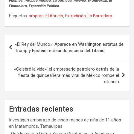
Fuentes: Infobae México, La Jornada, Milenio, El Universal, El
Financiero, Expansión Política.
Etiquetas:
amparo
,
El Abuelo
,
Extradición
,
La Barredora
Navegación
«El Rey del Mundo»: Aparece en Washington estatua de
de
Trump y Epstein recreando escena del Titanic
entradas
«Celebré la vida»: el empresario petrolero detrás de la
fiesta de quinceañera más viral de México rompe el
silencio
Entradas recientes
Investigan embarazo de cinco meses de niña de 11 años
en Matamoros, Tamaulipas
¿Qué le pasó a Dafne Zapata Quintos en la Academia