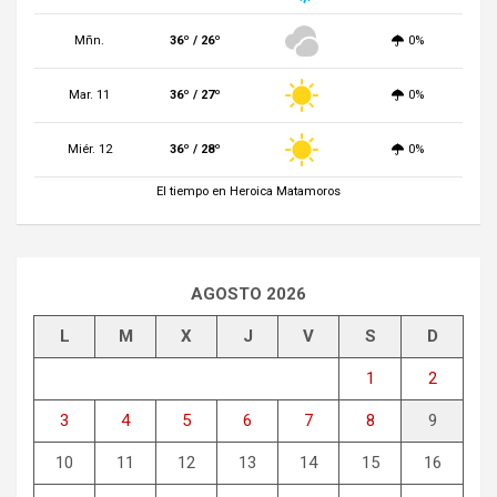
Mñn.
36º / 26º
0%
Mar. 11
36º / 27º
0%
Miér. 12
36º / 28º
0%
El tiempo en Heroica Matamoros
AGOSTO 2026
L
M
X
J
V
S
D
1
2
3
4
5
6
7
8
9
10
11
12
13
14
15
16