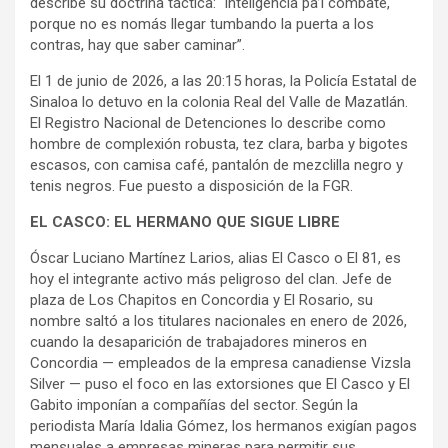
describe su doctrina táctica: “inteligencia pa’l combate,
porque no es nomás llegar tumbando la puerta a los
contras, hay que saber caminar”.
El 1 de junio de 2026, a las 20:15 horas, la Policía Estatal de
Sinaloa lo detuvo en la colonia Real del Valle de Mazatlán.
El Registro Nacional de Detenciones lo describe como
hombre de complexión robusta, tez clara, barba y bigotes
escasos, con camisa café, pantalón de mezclilla negro y
tenis negros. Fue puesto a disposición de la FGR.
EL CASCO: EL HERMANO QUE SIGUE LIBRE
Óscar Luciano Martínez Larios, alias El Casco o El 81, es
hoy el integrante activo más peligroso del clan. Jefe de
plaza de Los Chapitos en Concordia y El Rosario, su
nombre saltó a los titulares nacionales en enero de 2026,
cuando la desaparición de trabajadores mineros en
Concordia — empleados de la empresa canadiense Vizsla
Silver — puso el foco en las extorsiones que El Casco y El
Gabito imponían a compañías del sector. Según la
periodista María Idalia Gómez, los hermanos exigían pagos
mensuales a empresas mineras para permitir sus