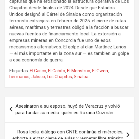
capturas que ha erosionado la estructura operativa de Los
Chapitos desde finales de 2024. Desde que Estados
Unidos designó al Cártel de Sinaloa como organización
terrorista extranjera en febrero de 2025, el cierre de rutas
aéreas, marítimas y terrestres obligó a la facción a buscar
nuevas fuentes de financiamiento local. La extorsión a
empresas mineras en Concordia fue uno de esos
mecanismos alternativos. El golpe al clan Martínez Larios
— el más importante en la zona sur — es también un golpe
a esa economía de guerra.
Etiquetas:
El Casco
,
El Gabito
,
El Monstruo
,
El Owen
,
hermanos
,
Jalisco
,
Los Chapitos
,
Sinaloa
Navegación
Asesinaron a su esposo, huyó de Veracruz y volvió
de
para fundar su medio: quién es Roxana Guzmán
entradas
Rosa Icela: diálogo con CNTE continúa el miércoles;
exhorta a evitar cierre de aulas y respetar libre tránsito