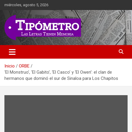
Saltar
miércoles, agosto 5, 2026
al
contenido
Las Letras Tienen Memoria
Tipometro
Inicio
ORBE
‘El Monstruo’, ‘El Gabito’, ‘El Casco’ y ‘El Owen’: el clan de
hermanos que dominó el sur de Sinaloa para Los Chapitos