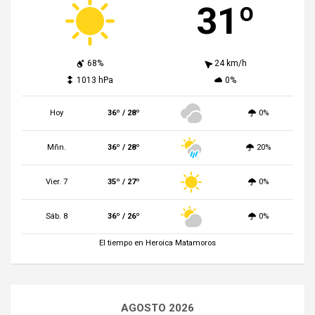
31º
68%
24 km/h
1013 hPa
0%
Hoy
36º / 28º
0%
Mñn.
36º / 28º
20%
Vier. 7
35º / 27º
0%
Sáb. 8
36º / 26º
0%
El tiempo en Heroica Matamoros
AGOSTO 2026