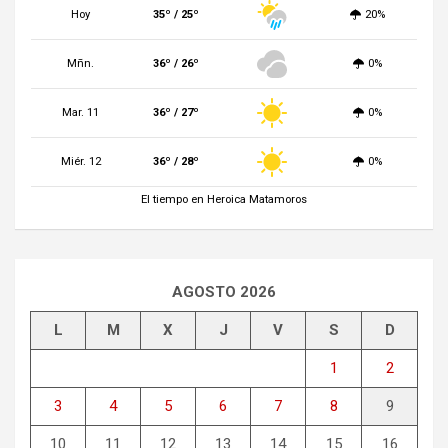
Hoy
35º / 25º
20%
Mñn.
36º / 26º
0%
Mar. 11
36º / 27º
0%
Miér. 12
36º / 28º
0%
El tiempo en Heroica Matamoros
AGOSTO 2026
L
M
X
J
V
S
D
1
2
3
4
5
6
7
8
9
10
11
12
13
14
15
16