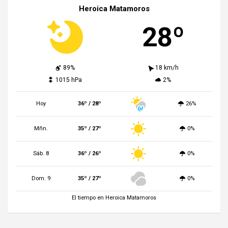
Heroica Matamoros
28º
89%
18 km/h
1015 hPa
2%
Hoy
36º / 28º
26%
Mñn.
35º / 27º
0%
Sáb. 8
36º / 26º
0%
Dom. 9
35º / 27º
0%
El tiempo en Heroica Matamoros