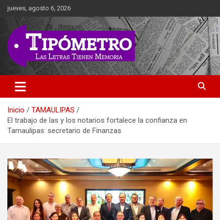
Saltar
jueves, agosto 6, 2026
al
contenido
Las Letras Tienen Memoria
Tipometro
Inicio
TAMAULIPAS
El trabajo de las y los notarios fortalece la confianza en
Tamaulipas: secretario de Finanzas