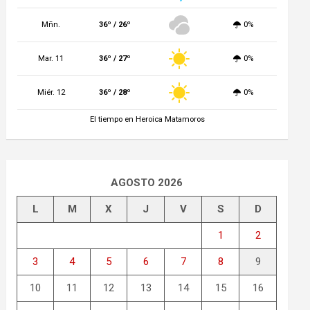
Mñn.
36º / 26º
0%
Mar. 11
36º / 27º
0%
Miér. 12
36º / 28º
0%
El tiempo en Heroica Matamoros
AGOSTO 2026
L
M
X
J
V
S
D
1
2
3
4
5
6
7
8
9
10
11
12
13
14
15
16