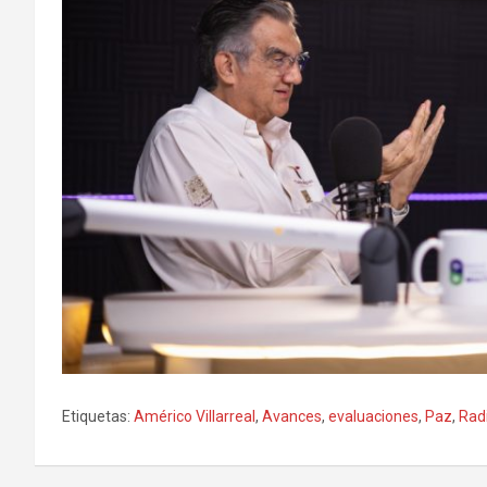
Etiquetas:
Américo Villarreal
,
Avances
,
evaluaciones
,
Paz
,
Radi