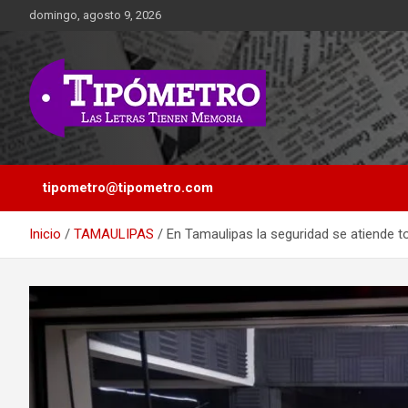
Saltar
domingo, agosto 9, 2026
al
contenido
Las Letras Tienen Memoria
Tipometro
tipometro@tipometro.com
Inicio
TAMAULIPAS
En Tamaulipas la seguridad se atiende t