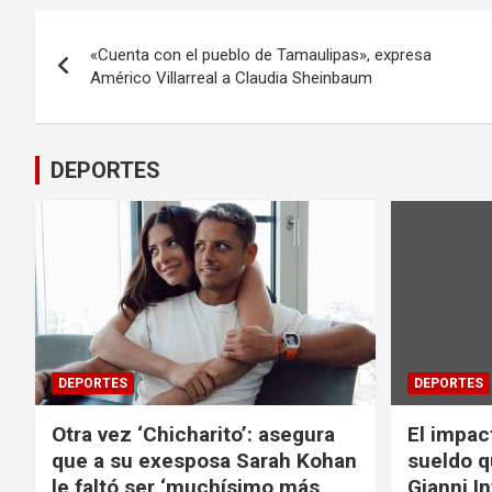
Navegación
«Cuenta con el pueblo de Tamaulipas», expresa
de
Américo Villarreal a Claudia Sheinbaum
entradas
DEPORTES
DEPORTES
DEPORTES
Otra vez ‘Chicharito’: asegura
El impac
que a su exesposa Sarah Kohan
sueldo q
le faltó ser ‘muchísimo más
Gianni I