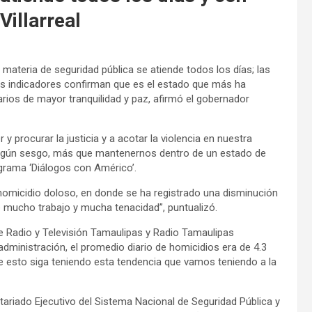
illarreal
 materia de seguridad pública se atiende todos los días; las
s indicadores confirman que es el estado que más ha
rios de mayor tranquilidad y paz, afirmó el gobernador
y procurar la justicia y a acotar la violencia en nuestra
 ningún sesgo, más que mantenernos dentro de un estado de
grama ‘Diálogos con Américo’.
e homicidio doloso, en donde se ha registrado una disminución
de mucho trabajo y mucha tenacidad”, puntualizó.
de Radio y Televisión Tamaulipas y Radio Tamaulipas
l administración, el promedio diario de homicidios era de 4.3
 esto siga teniendo esta tendencia que vamos teniendo a la
ariado Ejecutivo del Sistema Nacional de Seguridad Pública y