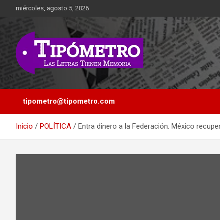
Saltar
miércoles, agosto 5, 2026
al
contenido
Las Letras Tienen Memoria
Tipometro
tipometro@tipometro.com
Inicio
POLÍTICA
Entra dinero a la Federación: México recup