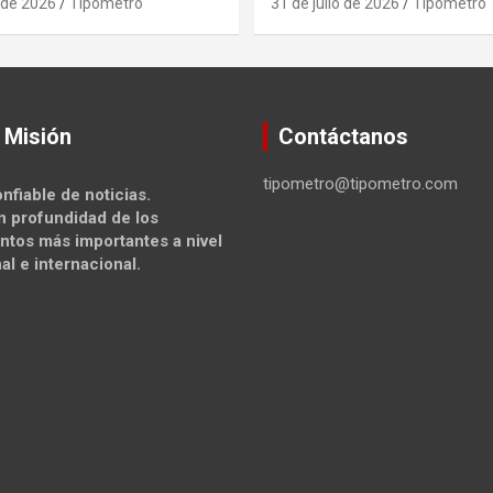
 de 2026
Tipometro
31 de julio de 2026
Tipometro
 Misión
Contáctanos
tipometro@tipometro.com
nfiable de noticias.
n profundidad de los
ntos más importantes a nivel
al e internacional.