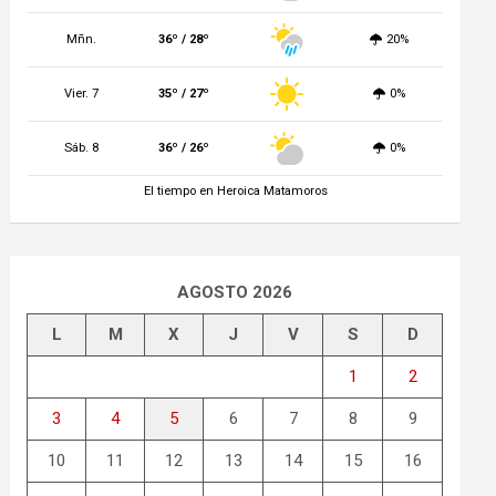
Mñn.
36º / 28º
20%
Vier. 7
35º / 27º
0%
Sáb. 8
36º / 26º
0%
El tiempo en Heroica Matamoros
AGOSTO 2026
L
M
X
J
V
S
D
1
2
3
4
5
6
7
8
9
10
11
12
13
14
15
16