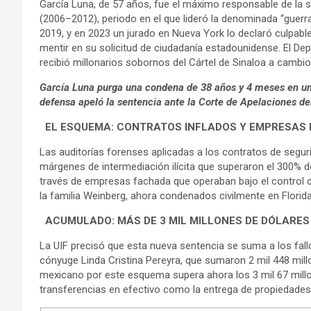
García Luna, de 57 años, fue el máximo responsable de la s
(2006–2012), periodo en el que lideró la denominada “guerr
2019, y en 2023 un jurado en Nueva York lo declaró culpable
mentir en su solicitud de ciudadanía estadounidense. El De
recibió millonarios sobornos del Cártel de Sinaloa a cambio de
García Luna purga una condena de 38 años y 4 meses en una
defensa apeló la sentencia ante la Corte de Apelaciones de
EL ESQUEMA: CONTRATOS INFLADOS Y EMPRESAS
Las auditorías forenses aplicadas a los contratos de seguri
márgenes de intermediación ilícita que superaron el 300% d
través de empresas fachada que operaban bajo el control d
la familia Weinberg, ahora condenados civilmente en Florida
ACUMULADO: MÁS DE 3 MIL MILLONES DE DÓLARES
La UIF precisó que esta nueva sentencia se suma a los fal
cónyuge Linda Cristina Pereyra, que sumaron 2 mil 448 mill
mexicano por este esquema supera ahora los 3 mil 67 millon
transferencias en efectivo como la entrega de propiedades