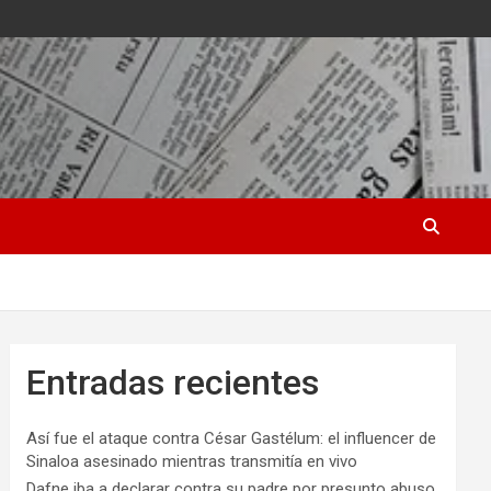
Entradas recientes
Así fue el ataque contra César Gastélum: el influencer de
Sinaloa asesinado mientras transmitía en vivo
Dafne iba a declarar contra su padre por presunto abuso