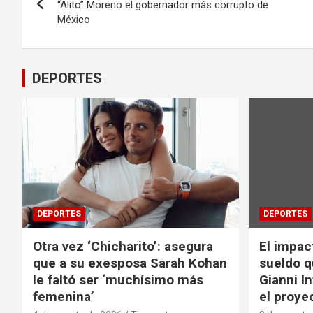
de
“Alito” Moreno el gobernador más corrupto de
México
entradas
DEPORTES
DEPORTES
DEPORTES
Otra vez ‘Chicharito’: asegura
El impac
que a su exesposa Sarah Kohan
sueldo q
le faltó ser ‘muchísimo más
Gianni I
femenina’
el proyec