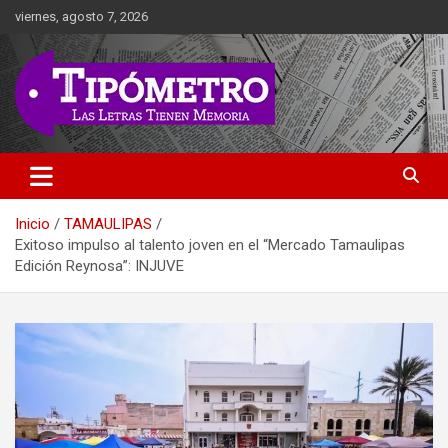
Saltar
viernes, agosto 7, 2026
al
contenido
Las Letras Tienen Memoria
Tipometro
Inicio
TAMAULIPAS
Exitoso impulso al talento joven en el “Mercado Tamaulipas
Edición Reynosa”: INJUVE