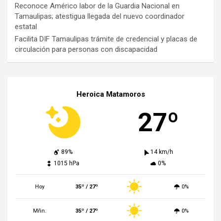
Reconoce Américo labor de la Guardia Nacional en
Tamaulipas; atestigua llegada del nuevo coordinador
estatal
Facilita DIF Tamaulipas trámite de credencial y placas de
circulación para personas con discapacidad
Heroica Matamoros
27º
89%
14 km/h
1015 hPa
0%
Hoy
35º / 27º
0%
Mñn.
35º / 27º
0%