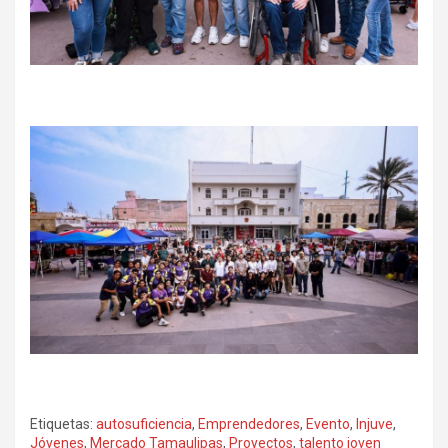
Etiquetas:
autosuficiencia
,
Emprendedores
,
Evento
,
Injuve
,
Jóvenes
,
Mercado Tamaulipas
,
Proyectos
,
talento joven