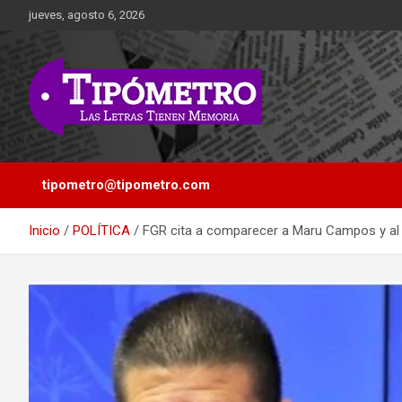
Saltar
jueves, agosto 6, 2026
al
contenido
Las Letras Tienen Memoria
Tipometro
tipometro@tipometro.com
Inicio
POLÍTICA
FGR cita a comparecer a Maru Campos y al e