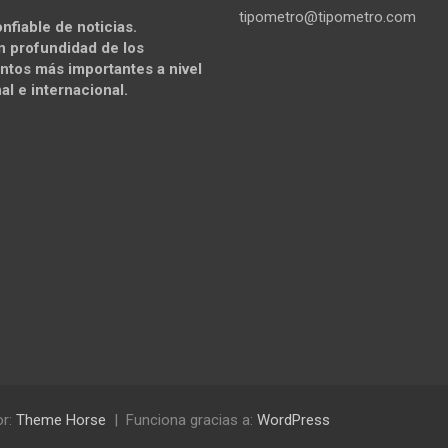
tipometro@tipometro.com
nfiable de noticias.
n profundidad de los
ntos más importantes a nivel
al e internacional.
or:
Theme Horse
Funciona gracias a:
WordPress