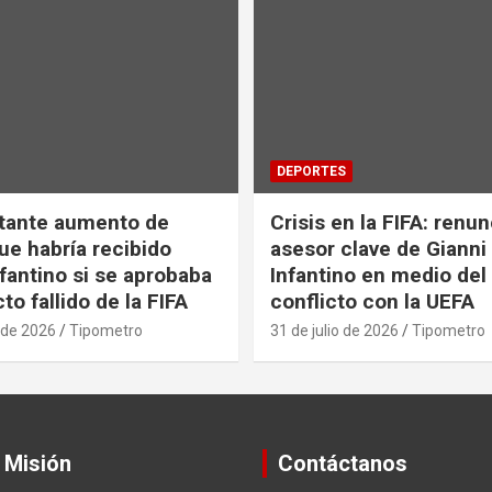
DEPORTES
tante aumento de
Crisis en la FIFA: renu
ue habría recibido
asesor clave de Gianni
nfantino si se aprobaba
Infantino en medio del
to fallido de la FIFA
conflicto con la UEFA
 de 2026
Tipometro
31 de julio de 2026
Tipometro
 Misión
Contáctanos