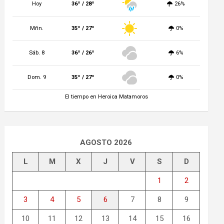
Hoy
36º / 28º
26%
Mñn.
35º / 27º
0%
Sáb. 8
36º / 26º
6%
Dom. 9
35º / 27º
0%
El tiempo en Heroica Matamoros
AGOSTO 2026
L
M
X
J
V
S
D
1
2
3
4
5
6
7
8
9
10
11
12
13
14
15
16