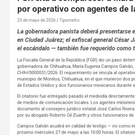
por operativo con agentes de 
23 de mayo de 2026
Tipometro
La gobernadora panista deberá presentarse el
en Ciudad Juárez; el exfiscal general César 
el escándalo — también fue requerido como t
La Fiscalía General de la República (FGR) dio un paso dete
gobernadora de Chihuahua, María Eugenia Campos Galván, d
CHIH/0000051/2026. El requerimiento se vincula al operativo r
municipio de Morelos, Chihuahua, en el que murieron dos pr
de Estados Unidos y dos funcionarios mexicanos durante e
El citatorio fue entregado pasado el mediodía directamente 
de medios de comunicación locales. Los agentes ministeria
documento al consejero jurídico estatal José Carlos Rivera
por su abogado Roberto Gil Zuarth y otros funcionarios de a
Campos Galván acudirá en calidad de testigo — no como imp
próximo miércoles 27 de mayo a las 10:00 horas. El citator