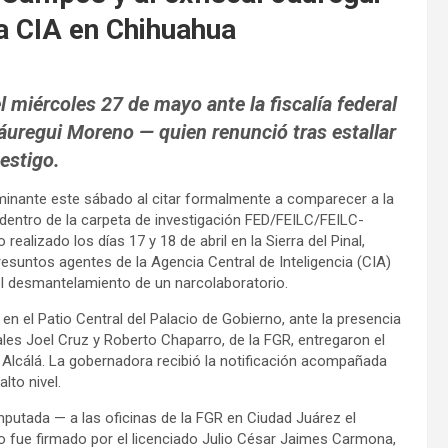
la CIA en Chihuahua
 miércoles 27 de mayo ante la fiscalía federal
Jáuregui Moreno — quien renunció tras estallar
estigo.
rminante este sábado al citar formalmente a comparecer a la
entro de la carpeta de investigación FED/FEILC/FEILC-
ealizado los días 17 y 18 de abril en la Sierra del Pinal,
esuntos agentes de la Agencia Central de Inteligencia (CIA)
l desmantelamiento de un narcolaboratorio.
en el Patio Central del Palacio de Gobierno, ante la presencia
les Joel Cruz y Roberto Chaparro, de la FGR, entregaron el
 Alcálá. La gobernadora recibió la notificación acompañada
lto nivel.
utada — a las oficinas de la FGR en Ciudad Juárez el
io fue firmado por el licenciado Julio César Jaimes Carmona,