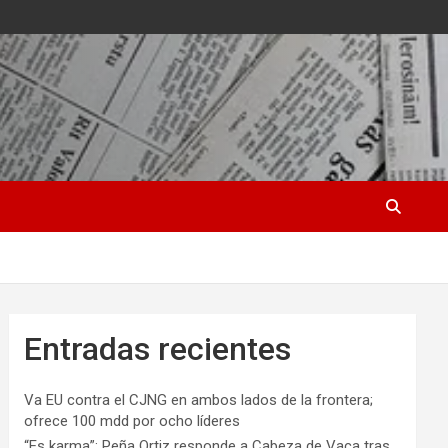
Entradas recientes
Va EU contra el CJNG en ambos lados de la frontera;
ofrece 100 mdd por ocho líderes
“Es karma”: Peña Ortiz responde a Cabeza de Vaca tras