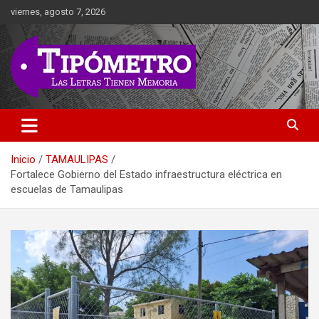
Saltar
viernes, agosto 7, 2026
al
contenido
Las Letras Tienen Memoria
Tipometro
Inicio
TAMAULIPAS
Fortalece Gobierno del Estado infraestructura eléctrica en
escuelas de Tamaulipas