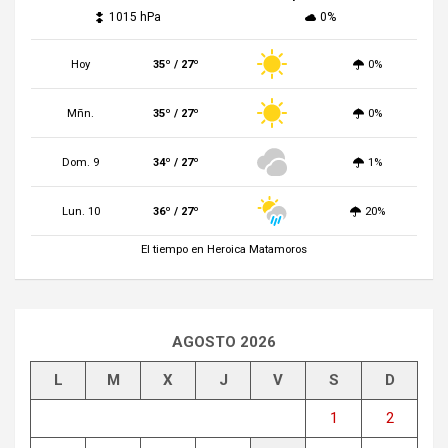
1015 hPa
0%
Hoy
35º / 27º
0%
Mñn.
35º / 27º
0%
Dom. 9
34º / 27º
1%
Lun. 10
36º / 27º
20%
El tiempo en Heroica Matamoros
AGOSTO 2026
L
M
X
J
V
S
D
1
2