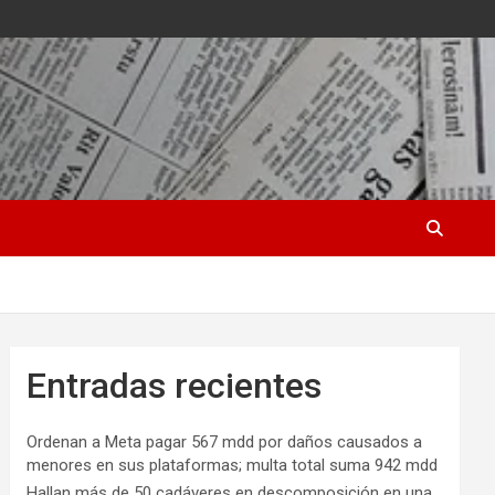
Entradas recientes
Ordenan a Meta pagar 567 mdd por daños causados a
menores en sus plataformas; multa total suma 942 mdd
Hallan más de 50 cadáveres en descomposición en una