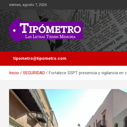
Saltar
viernes, agosto 7, 2026
al
contenido
Las Letras Tienen Memoria
Tipometro
tipometro@tipometro.com
Inicio
SEGURIDAD
Fortalece SSPT presencia y vigilancia en