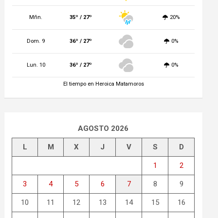
Mñn.
35º / 27º
20%
Dom. 9
36º / 27º
0%
Lun. 10
36º / 27º
0%
El tiempo en Heroica Matamoros
AGOSTO 2026
L
M
X
J
V
S
D
1
2
3
4
5
6
7
8
9
10
11
12
13
14
15
16