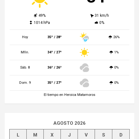
49%
31 km/h
1014 hPa
0%
Hoy
35º / 28º
26%
Mñn.
34º / 27º
1%
Sáb. 8
36º / 26º
0%
Dom. 9
35º / 27º
0%
El tiempo en Heroica Matamoros
AGOSTO 2026
L
M
X
J
V
S
D